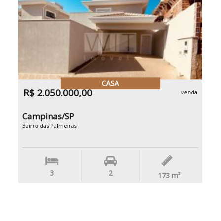
CASA
R$ 2.050.000,00
venda
Campinas/SP
Bairro das Palmeiras
3
2
173
m²