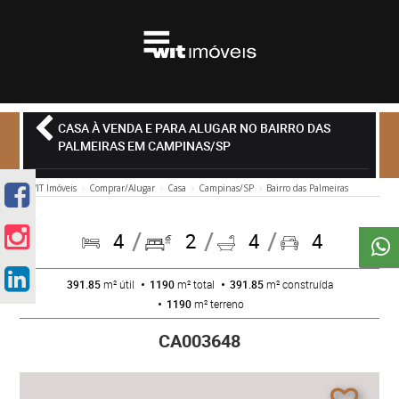
CASA À VENDA E PARA ALUGAR NO BAIRRO DAS
PALMEIRAS EM CAMPINAS/SP
WIT Imóveis
Comprar/Alugar
Casa
Campinas/SP
Bairro das Palmeiras
4
2
4
4
391.85
m² útil
1190
m² total
391.85
m² construída
1190
m² terreno
CA003648