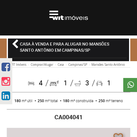
CASA À VENDA E PARA ALUGAR NO MANSÕES
SANTO ANTÔNIO EM CAMPINAS/SP
WIT Imóveis
Comprar/Alugar
Casa
Campinas/SP
Mansões Santo Antônio
4
1
3
1
180
m² útil
250
m² total
180
m² construída
250
m² terreno
CA004041