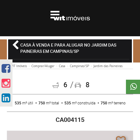
CASA À VENDA E PARA ALUGAR NO JARDIM DAS
PAINEIRAS EM CAMPINAS/SP
WIT Imóveis
Comprar/Alugar
Casa
Campinas/SP
Jardim das Paineiras
6
8
535
m² útil
750
m² total
535
m² construída
750
m² terreno
CA004115