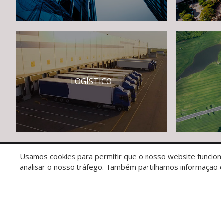
LOGÍSTICO
Usamos cookies para permitir que o nosso website funcione
analisar o nosso tráfego. Também partilhamos informação c
Sala Comercial
Laje Corporativa
Casa de alto padrão
C
Condomínio logístico
Galpão
Terreno