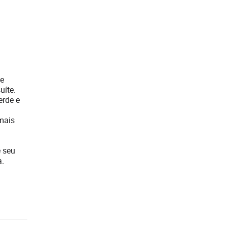
de
uíte.
erde e
mais
é seu
a.