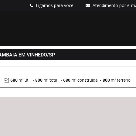
Ligamos para você
Atendimento por e-ma
AMBAIA EM VINHEDO/SP
680
m² útil
800
m² total
680
m² construída
800
m² terreno