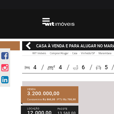
CASA À VENDA E PARA ALUGAR NO MAR
WIT Imóveis
Comprar/Alugar
Casa
Vinhedo/SP
Marambaia
4
4
6
5
VENDA
3.200.000,00
Condomínio
R$ 860,00
IPTU
R$ 700,00
LOCAÇÃO
PACOTE
12.000,00
13.560,00