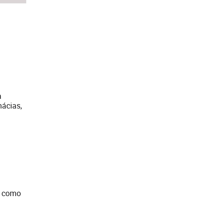
a
mácias,
o como