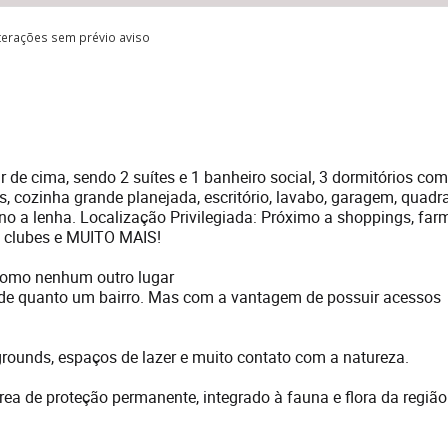
lterações sem prévio aviso
de cima, sendo 2 suítes e 1 banheiro social, 3 dormitórios com
s, cozinha grande planejada, escritório, lavabo, garagem, quadr
rno a lenha. Localização Privilegiada: Próximo a shoppings, far
, clubes e MUITO MAIS!
como nenhum outro lugar
nde quanto um bairro. Mas com a vantagem de possuir acessos
rounds, espaços de lazer e muito contato com a natureza.
área de proteção permanente, integrado à fauna e flora da regiã