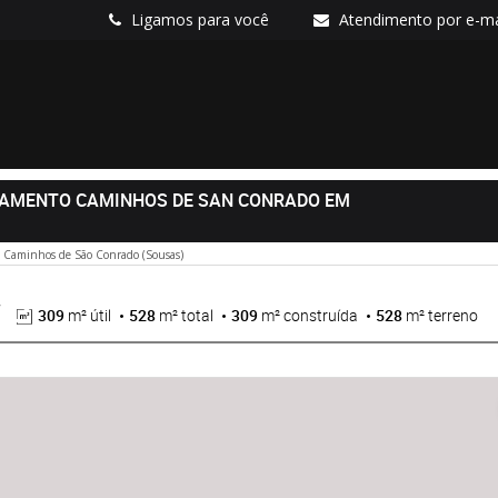
Ligamos para você
Atendimento por e-ma
EAMENTO CAMINHOS DE SAN CONRADO EM
 Caminhos de São Conrado (Sousas)
309
m² útil
528
m² total
309
m² construída
528
m² terreno