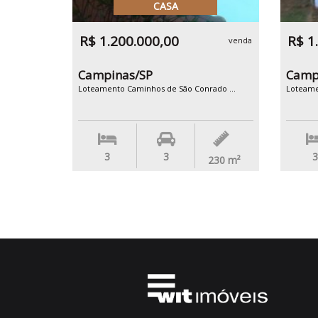
CASA
R$ 1.200.000,00
R$ 1
venda
Campinas/SP
Camp
Loteamento Caminhos de São Conrado ...
Loteame
3
3
3
230
m²