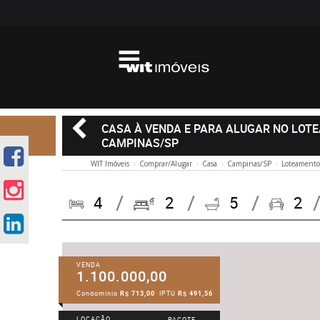
CASA À VENDA E PARA ALUGAR NO LOT
CAMPINAS/SP
WIT Imóveis
Comprar/Alugar
Casa
Campinas/SP
Loteamento
4
2
5
2
VENDA
1.100.000,00
Condomínio
R$ 713,00
IPTU
R$ 491,56
LOCAÇÃO
PACOTE