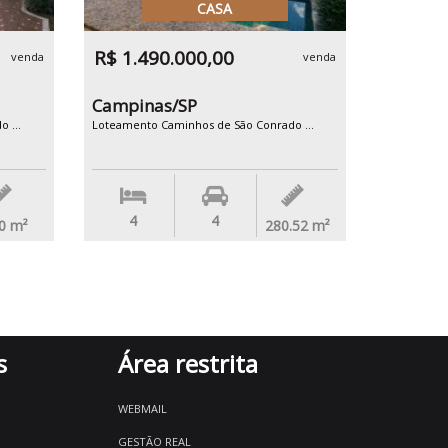
CASA
R$ 1.490.000,00
venda
venda
Campinas/SP
 ...
Loteamento Caminhos de São Conrado ...
4
4
0
m²
280.52
m²
s
Área restrita
WEBMAIL
GESTÃO REAL