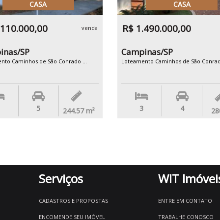
CASA
CASA
.110.000,00
R$ 1.490.000,00
venda
inas/SP
Campinas/SP
nto Caminhos de São Conrado ...
Loteamento Caminhos de São Conrado
5
3
4
244.57
m²
28
Serviços
WIT Imóvei
CADASTROS E PROPOSTAS
ENTRE EM CONTATO
ENCOMENDE SEU IMÓVEL
TRABALHE CONOSCO