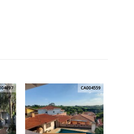
004897
CA004559