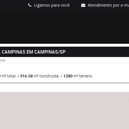
Ligamos para você
Atendimento por e-ma
A CAMPINAS EM CAMPINAS/SP
inas
0
m² total
916.58
m² construída
1280
m² terreno