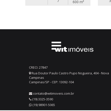
7
3
600
m²
CRECI: 27847
Rua Doutor Paulo Castro Pupo Nogueira, 404 - Nova
Campinas
Campinas/SP - CEP: 13092-104
contato@witimoveis.com.br
(19) 3325-3590
(19) 98901-5065