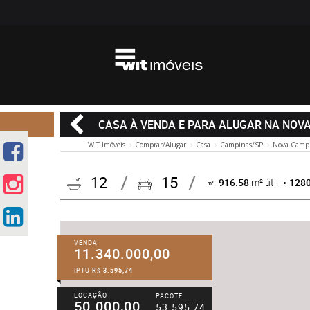
CASA À VENDA E PARA ALUGAR NA NOV
WIT Imóveis
Comprar/Alugar
Casa
Campinas/SP
Nova Camp
12
15
916.58
m² útil
128
VENDA
11.340.000,00
IPTU
R$ 3.595,74
LOCAÇÃO
PACOTE
50.000,00
53.595,74