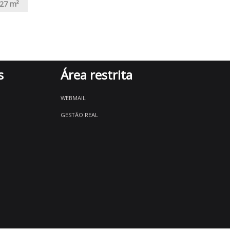
.27
m²
s
Área restrita
WEBMAIL
GESTÃO REAL