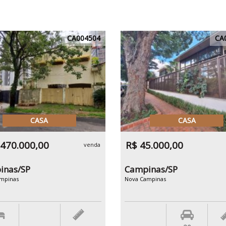
CA004504
CA
CASA
CASA
.470.000,00
R$ 45.000,00
venda
inas/SP
Campinas/SP
mpinas
Nova Campinas