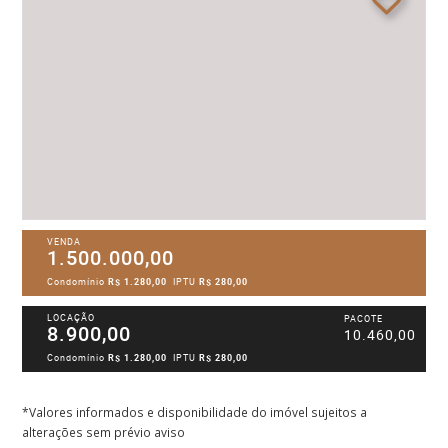
VENDA
1.500.000,00
Condomínio
R$ 1.280,00
IPTU
R$ 280,00
LOCAÇÃO
PACOTE
8.900,00
10.460,00
Condomínio
R$ 1.280,00
IPTU
R$ 280,00
*Valores informados e disponibilidade do imóvel sujeitos a
alterações sem prévio aviso