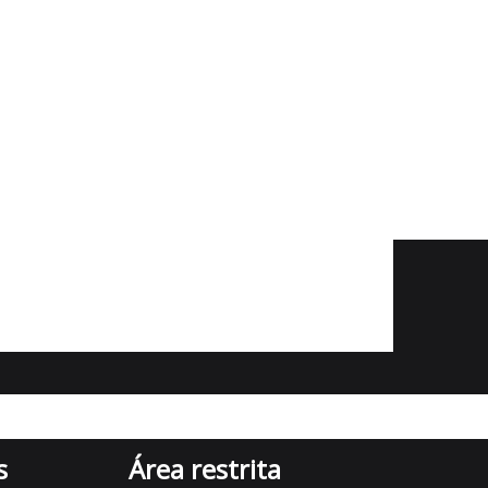
Imóvel em Campinas
Imóvel em Valinhos
Imóvel em Vinhedo
Sala na Norte Sul
Apartamento no Cambuí
s
Área restrita