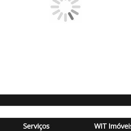
asa em condomínio
Complexo Galleria
Galleria
Alphaville
Gramado
Comprar casa
Casa para alugar
Sala comercial locação
Edifício corporativo
Serviços
WIT Imóvei