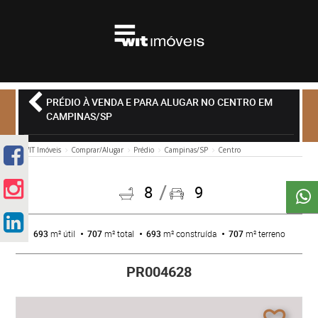
PRÉDIO À VENDA E PARA ALUGAR NO CENTRO EM
CAMPINAS/SP
WIT Imóveis
Comprar/Alugar
Prédio
Campinas/SP
Centro
8
9
693
m² útil
707
m² total
693
m² construída
707
m² terreno
PR004628