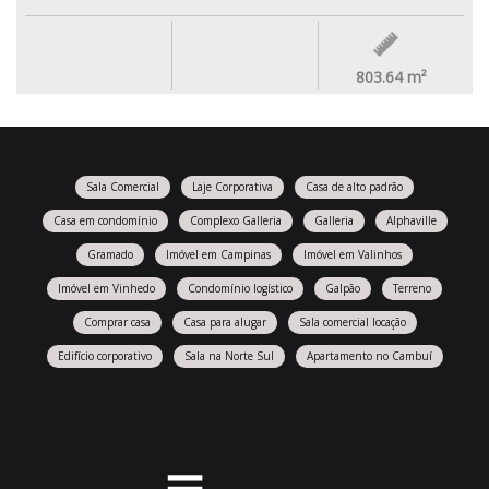
803.64
m²
Sala Comercial
Laje Corporativa
Casa de alto padrão
Casa em condomínio
Complexo Galleria
Galleria
Alphaville
Gramado
Imóvel em Campinas
Imóvel em Valinhos
Imóvel em Vinhedo
Condomínio logístico
Galpão
Terreno
Comprar casa
Casa para alugar
Sala comercial locação
Edifício corporativo
Sala na Norte Sul
Apartamento no Cambuí