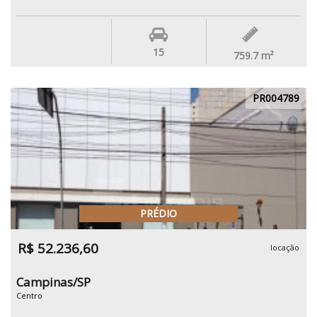
15
759.7
m²
PR004789
PRÉDIO
R$ 52.236,60
locação
Campinas/SP
Centro