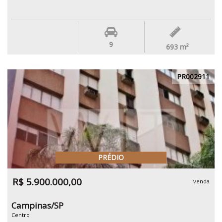
9
693
m²
PR002911
PRÉDIO
R$ 5.900.000,00
venda
Campinas/SP
Centro