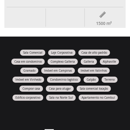
1500
m²
Sala Comercial
Laje Corporativa
Casa de alto padrão
Casa em condomínio
Complexo Galleria
Galleria
Alphaville
Gramado
Imóvel em Campinas
Imóvel em Valinhos
Imóvel em Vinhedo
Condomínio logístico
Galpão
Terreno
Comprar casa
Casa para alugar
Sala comercial locação
Edifício corporativo
Sala na Norte Sul
Apartamento no Cambuí