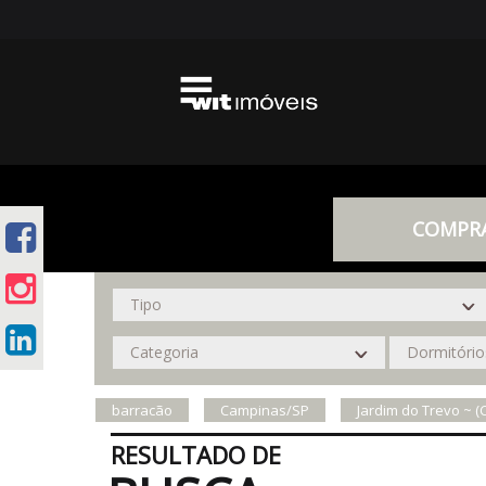
COMPR
barracão
Campinas/SP
Jardim do Trevo ~ 
RESULTADO DE