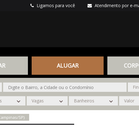
Ligamos para você
Atendimento por e-ma
AR
ALUGAR
CORP
(Campinas/SP)