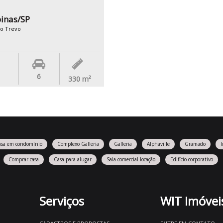
inas/SP
do Trevo
6
330
m²
asa em condomínio
Complexo Galleria
Galleria
Alphaville
Gramado
Comprar casa
Casa para alugar
Sala comercial locação
Edifício corporativo
Serviços
WIT Imóvei