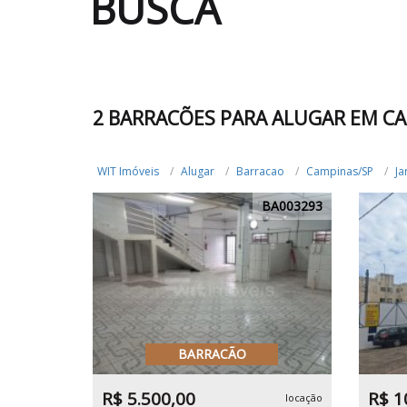
BUSCA
2 BARRACÕES PARA ALUGAR EM CA
WIT Imóveis
Alugar
Barracao
Campinas/SP
Ja
BA003293
BARRACÃO
R$ 5.500,00
R$ 1
locação