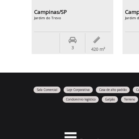
Campinas/SP
Camp
Jardim do Trevo
Jardim 
3
420
m²
Sala Comercial
Laje Corporativa
Casa de alto padrão
C
Condomínio logístico
Galpão
Terreno