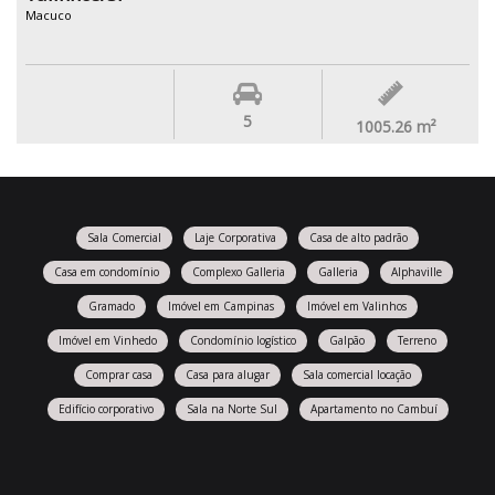
Macuco
5
1005.26
m²
Sala Comercial
Laje Corporativa
Casa de alto padrão
Casa em condomínio
Complexo Galleria
Galleria
Alphaville
Gramado
Imóvel em Campinas
Imóvel em Valinhos
Imóvel em Vinhedo
Condomínio logístico
Galpão
Terreno
Comprar casa
Casa para alugar
Sala comercial locação
Edifício corporativo
Sala na Norte Sul
Apartamento no Cambuí