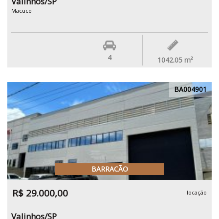
Valinhos/SP
Macuco
4
1042.05
m²
BA004901
BARRACÃO
R$ 29.000,00
locação
Valinhos/SP