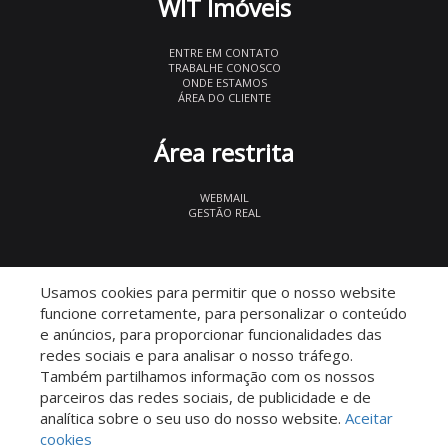
WIT Imóveis
ENTRE EM CONTATO
TRABALHE CONOSCO
ONDE ESTAMOS
ÁREA DO CLIENTE
Área restrita
WEBMAIL
GESTÃO REAL
© 2026 WIT Imóveis
- CRECI 27847
Usamos cookies para permitir que o nosso website
funcione corretamente, para personalizar o conteúdo
e anúncios, para proporcionar funcionalidades das
redes sociais e para analisar o nosso tráfego.
Também partilhamos informação com os nossos
parceiros das redes sociais, de publicidade e de
Descomplicado por:
analítica sobre o seu uso do nosso website.
Aceitar
cookies