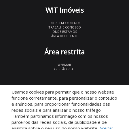
WIT Imóveis
ENTRE EM CONTATO
TRABALHE CONOSCO
ONDE ESTAMOS
ÁREA DO CLIENTE
Área restrita
WEBMAIL
GESTÃO REAL
© 2026 WIT Imóveis
- CRECI 27847
Usamos cookies para permitir que o nosso website
funcione corretamente, para personalizar o conteúdo
e anúncios, para proporcionar funcionalidades das
redes sociais e para analisar o nosso tráfego.
Também partilhamos informação com os nossos
parceiros das redes sociais, de publicidade e de
Descomplicado por:
analítica sobre o seu uso do nosso website.
Aceitar