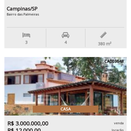
Campinas/SP
Bairro das Palmeiras
3
4
380
m²
CA003648
CASA
R$ 3.000.000,00
venda
R$ 12.000,00
locação