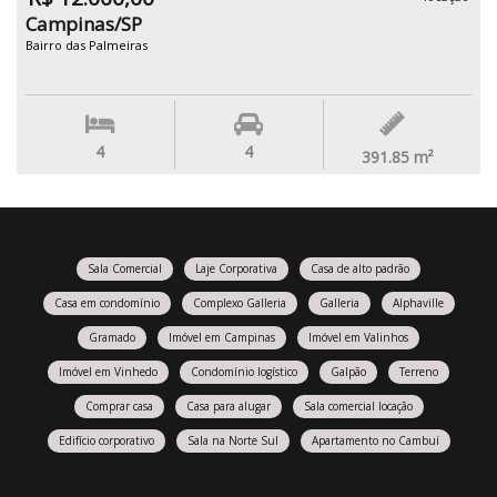
Campinas/SP
Bairro das Palmeiras
4
4
391.85
m²
Sala Comercial
Laje Corporativa
Casa de alto padrão
Casa em condomínio
Complexo Galleria
Galleria
Alphaville
Gramado
Imóvel em Campinas
Imóvel em Valinhos
Imóvel em Vinhedo
Condomínio logístico
Galpão
Terreno
Comprar casa
Casa para alugar
Sala comercial locação
Edifício corporativo
Sala na Norte Sul
Apartamento no Cambuí