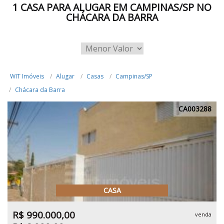
1 CASA PARA ALUGAR EM CAMPINAS/SP NO
CHÁCARA DA BARRA
WIT Imóveis
Alugar
Casas
Campinas/SP
Chácara da Barra
CA003288
CASA
R$ 990.000,00
venda