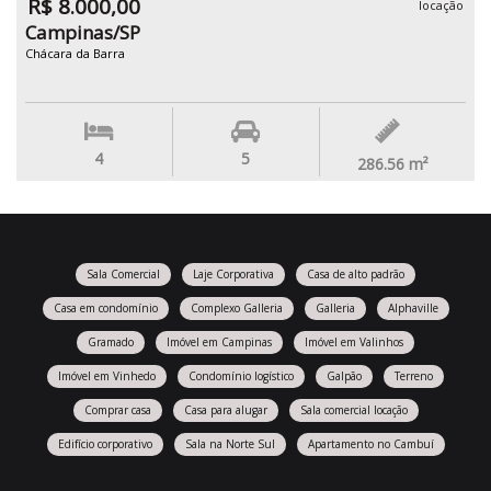
R$ 8.000,00
locação
Campinas/SP
Chácara da Barra
4
5
286.56
m²
Sala Comercial
Laje Corporativa
Casa de alto padrão
Casa em condomínio
Complexo Galleria
Galleria
Alphaville
Gramado
Imóvel em Campinas
Imóvel em Valinhos
Imóvel em Vinhedo
Condomínio logístico
Galpão
Terreno
Comprar casa
Casa para alugar
Sala comercial locação
Edifício corporativo
Sala na Norte Sul
Apartamento no Cambuí