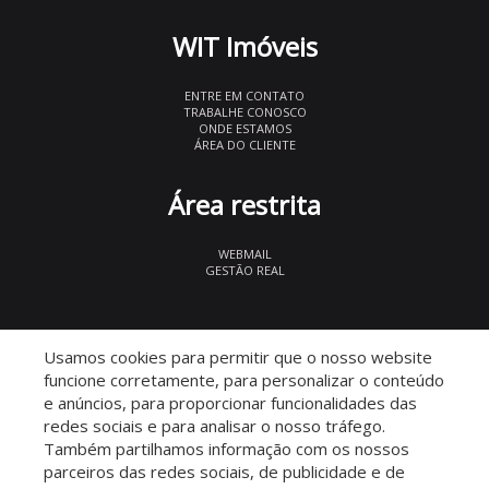
WIT Imóveis
ENTRE EM CONTATO
TRABALHE CONOSCO
ONDE ESTAMOS
ÁREA DO CLIENTE
Área restrita
WEBMAIL
GESTÃO REAL
© 2026 WIT Imóveis
- CRECI 27847
Usamos cookies para permitir que o nosso website
funcione corretamente, para personalizar o conteúdo
e anúncios, para proporcionar funcionalidades das
redes sociais e para analisar o nosso tráfego.
Também partilhamos informação com os nossos
parceiros das redes sociais, de publicidade e de