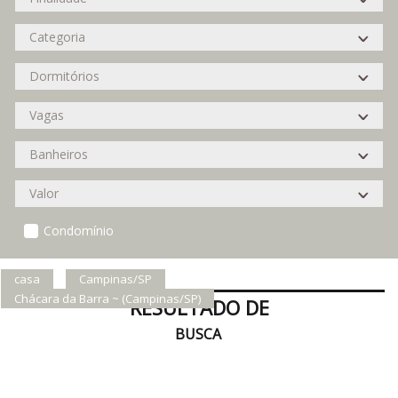
Condomínio
casa
Campinas/SP
Chácara da Barra ~ (Campinas/SP)
RESULTADO DE
BUSCA