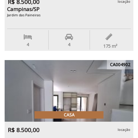
R$ 8.500,00
locação
Campinas/SP
Jardim das Paineiras
4
4
175
m²
CA004902
CASA
R$ 8.500,00
locação