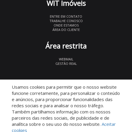
WIT Imóveis
ENTRE EM CONTATO
TRABALHE CONOSCO
ONDE ESTAMOS
ÁREA DO CLIENTE
Área restrita
WEBMAIL
GESTÃO REAL
© 2026 WIT Imóveis
- CRECI 27847
Usamos cookies para permitir que o nosso website
funcione corretamente, para personalizar o conteúdo
e anúncios, para proporcionar funcionalidades das
redes sociais e para analisar o nosso tráfego.
Também partilhamos informação com os nossos
parceiros das redes sociais, de publicidade e de
Descomplicado por:
analítica sobre o seu uso do nosso website.
Aceitar
cookies