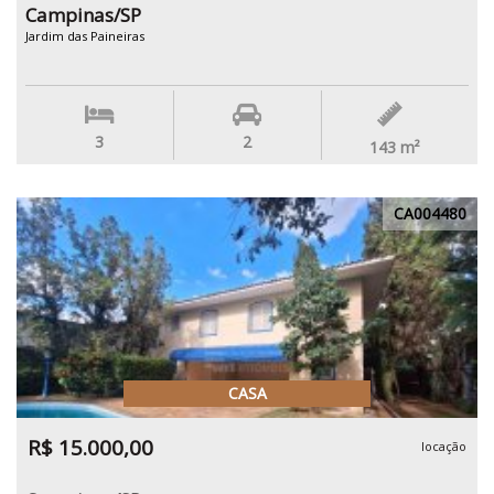
Campinas/SP
Jardim das Paineiras
3
2
143
m²
CA004480
CASA
R$ 15.000,00
locação