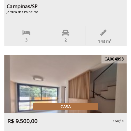
Campinas/SP
Jardim das Paineiras
3
2
143
m²
CA004893
CASA
R$ 9.500,00
locação