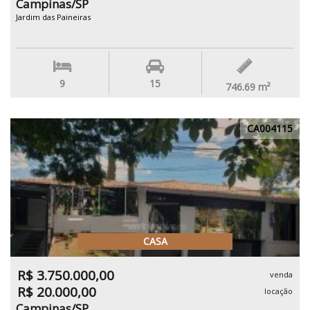
Campinas/SP
Jardim das Paineiras
9
15
746.69
m²
CA004115
CASA
R$ 3.750.000,00
venda
R$ 20.000,00
locação
Campinas/SP