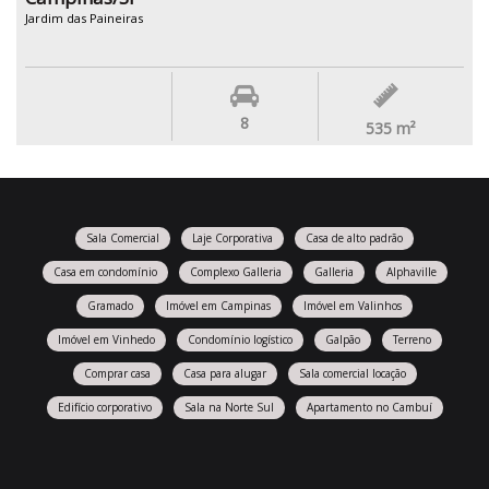
Jardim das Paineiras
8
535
m²
Sala Comercial
Laje Corporativa
Casa de alto padrão
Casa em condomínio
Complexo Galleria
Galleria
Alphaville
Gramado
Imóvel em Campinas
Imóvel em Valinhos
Imóvel em Vinhedo
Condomínio logístico
Galpão
Terreno
Comprar casa
Casa para alugar
Sala comercial locação
Edifício corporativo
Sala na Norte Sul
Apartamento no Cambuí