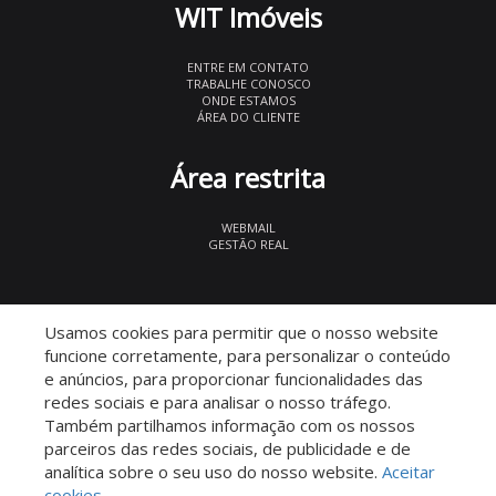
WIT Imóveis
ENTRE EM CONTATO
TRABALHE CONOSCO
ONDE ESTAMOS
ÁREA DO CLIENTE
Área restrita
WEBMAIL
GESTÃO REAL
© 2026 WIT Imóveis
- CRECI 27847
Usamos cookies para permitir que o nosso website
funcione corretamente, para personalizar o conteúdo
e anúncios, para proporcionar funcionalidades das
redes sociais e para analisar o nosso tráfego.
Também partilhamos informação com os nossos
parceiros das redes sociais, de publicidade e de
Descomplicado por:
analítica sobre o seu uso do nosso website.
Aceitar
cookies