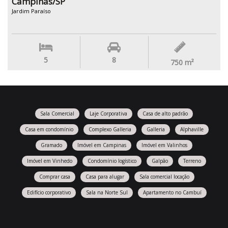
Campinas/SP
Jardim Paraíso
5
8
750
m²
Sala Comercial
Laje Corporativa
Casa de alto padrão
Casa em condomínio
Complexo Galleria
Galleria
Alphaville
Gramado
Imóvel em Campinas
Imóvel em Valinhos
Imóvel em Vinhedo
Condomínio logístico
Galpão
Terreno
Comprar casa
Casa para alugar
Sala comercial locação
Edifício corporativo
Sala na Norte Sul
Apartamento no Cambuí