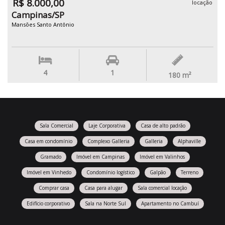
R$ 8.000,00
locação
Campinas/SP
Mansões Santo Antônio
4
1
180
m²
Sala Comercial
Laje Corporativa
Casa de alto padrão
Casa em condomínio
Complexo Galleria
Galleria
Alphaville
Gramado
Imóvel em Campinas
Imóvel em Valinhos
Imóvel em Vinhedo
Condomínio logístico
Galpão
Terreno
Comprar casa
Casa para alugar
Sala comercial locação
Edifício corporativo
Sala na Norte Sul
Apartamento no Cambuí