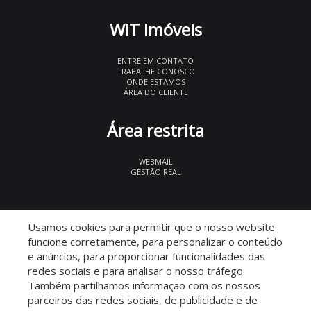
WIT Imóveis
ENTRE EM CONTATO
TRABALHE CONOSCO
ONDE ESTAMOS
ÁREA DO CLIENTE
Área restrita
WEBMAIL
GESTÃO REAL
© 2026 WIT Imóveis
- CRECI 27847
Usamos cookies para permitir que o nosso website
funcione corretamente, para personalizar o conteúdo
e anúncios, para proporcionar funcionalidades das
redes sociais e para analisar o nosso tráfego.
Também partilhamos informação com os nossos
parceiros das redes sociais, de publicidade e de