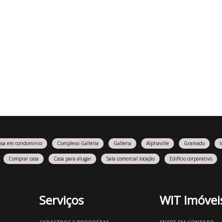
asa em condomínio
Complexo Galleria
Galleria
Alphaville
Gramado
Comprar casa
Casa para alugar
Sala comercial locação
Edifício corporativo
Serviços
WIT Imóvei