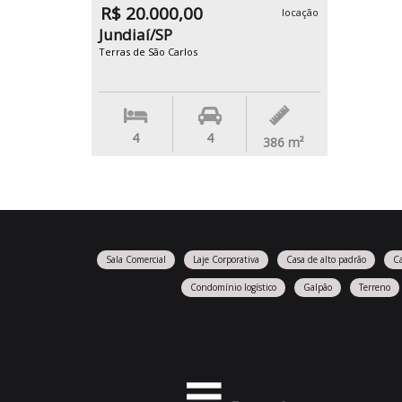
R$ 20.000,00
locação
Jundiaí/SP
Terras de São Carlos
4
4
386
m²
Sala Comercial
Laje Corporativa
Casa de alto padrão
C
Condomínio logístico
Galpão
Terreno