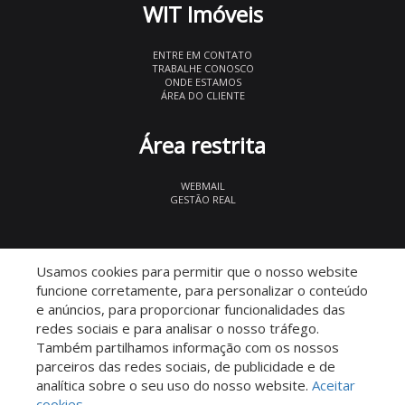
WIT Imóveis
ENTRE EM CONTATO
TRABALHE CONOSCO
ONDE ESTAMOS
ÁREA DO CLIENTE
Área restrita
WEBMAIL
GESTÃO REAL
© 2026 WIT Imóveis
- CRECI 27847
Usamos cookies para permitir que o nosso website
funcione corretamente, para personalizar o conteúdo
e anúncios, para proporcionar funcionalidades das
redes sociais e para analisar o nosso tráfego.
Também partilhamos informação com os nossos
parceiros das redes sociais, de publicidade e de
Descomplicado por:
analítica sobre o seu uso do nosso website.
Aceitar
cookies