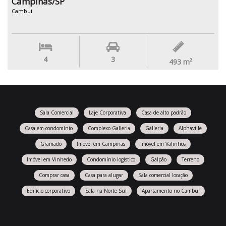
Campinas/SP
Cambuí
4
3
493
m²
Sala Comercial
Laje Corporativa
Casa de alto padrão
Casa em condomínio
Complexo Galleria
Galleria
Alphaville
Gramado
Imóvel em Campinas
Imóvel em Valinhos
Imóvel em Vinhedo
Condomínio logístico
Galpão
Terreno
Comprar casa
Casa para alugar
Sala comercial locação
Edifício corporativo
Sala na Norte Sul
Apartamento no Cambuí