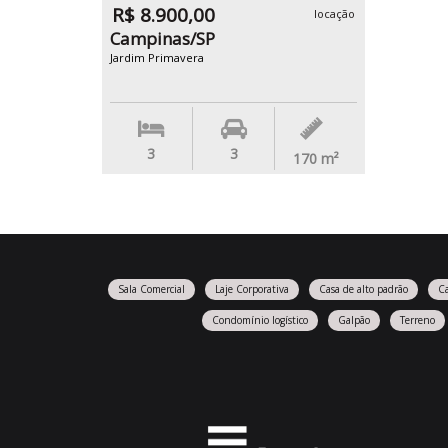
R$ 8.900,00
locação
Campinas/SP
Jardim Primavera
3
3
170
m²
Sala Comercial
Laje Corporativa
Casa de alto padrão
C
Condomínio logístico
Galpão
Terreno