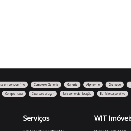
asa em condomínio
Complexo Galleria
Galleria
Alphaville
Gramado
Comprar casa
Casa para alugar
Sala comercial locação
Edifício corporativo
Serviços
WIT Imóvei