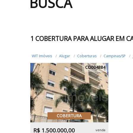
BUSCA
1 COBERTURA PARA ALUGAR EM C
WIT Imóveis
Alugar
Coberturas
Campinas/SP
CO004884
COBERTURA
R$ 1.500.000,00
venda