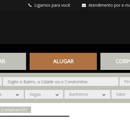
Ligamos para você
Atendimento por e-ma
AR
ALUGAR
CORP
~ (Campinas/SP)