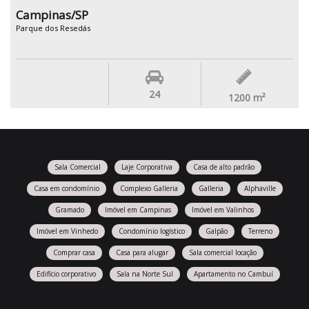
Campinas/SP
Parque dos Resedás
24
1200
m²
Sala Comercial
Laje Corporativa
Casa de alto padrão
Casa em condomínio
Complexo Galleria
Galleria
Alphaville
Gramado
Imóvel em Campinas
Imóvel em Valinhos
Imóvel em Vinhedo
Condomínio logístico
Galpão
Terreno
Comprar casa
Casa para alugar
Sala comercial locação
Edifício corporativo
Sala na Norte Sul
Apartamento no Cambuí