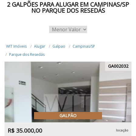
2 GALPÕES PARA ALUGAR EM CAMPINAS/SP
NO PARQUE DOS RESEDÁS
WIT Imóveis
Alugar
Galpao
Campinas/SP
Parque dos Resedás
GA002032
GALPÃO
R$ 35.000,00
locação