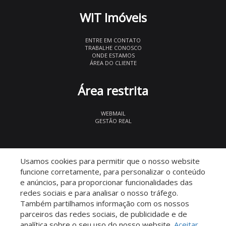
WIT Imóveis
ENTRE EM CONTATO
TRABALHE CONOSCO
ONDE ESTAMOS
ÁREA DO CLIENTE
Área restrita
WEBMAIL
GESTÃO REAL
© 2026 WIT Imóveis
- CRECI 27847
Usamos cookies para permitir que o nosso website
funcione corretamente, para personalizar o conteúdo
e anúncios, para proporcionar funcionalidades das
redes sociais e para analisar o nosso tráfego.
Também partilhamos informação com os nossos
parceiros das redes sociais, de publicidade e de
Descomplicado por:
analítica sobre o seu uso do nosso website.
Aceitar