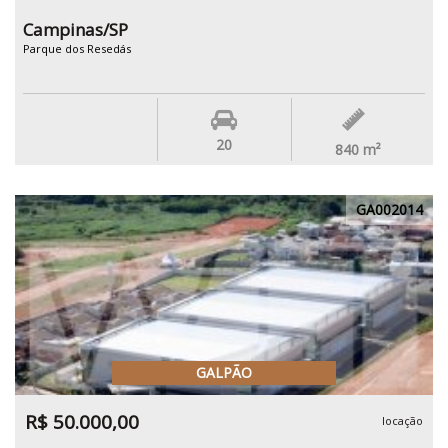
Campinas/SP
Parque dos Resedás
20
840
m²
GA002014
GALPÃO
R$ 50.000,00
locação