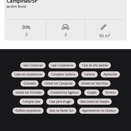
Campinas/SP
Jardim Brasil
3
2
90
m²
Sala Comercial
Laje Corporativa
Casa de alto padrão
Casa em condomínio
Complexo Galleria
Galleria
Alphaville
Gramado
Imóvel em Campinas
Imóvel em Valinhos
Imóvel em Vinhedo
Condomínio logístico
Galpão
Terreno
Comprar casa
Casa para alugar
Sala comercial locação
Edifício corporativo
Sala na Norte Sul
Apartamento no Cambuí