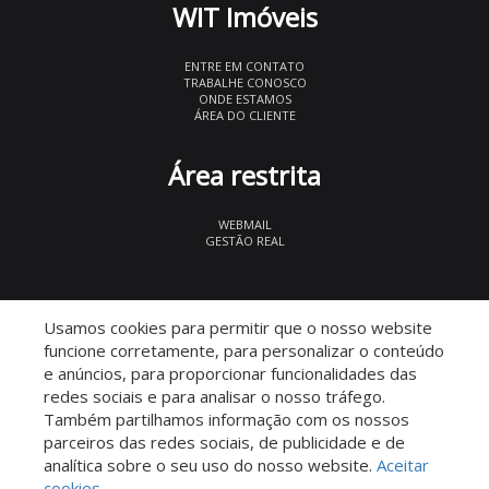
WIT Imóveis
ENTRE EM CONTATO
TRABALHE CONOSCO
ONDE ESTAMOS
ÁREA DO CLIENTE
Área restrita
WEBMAIL
GESTÃO REAL
© 2026 WIT Imóveis
- CRECI 27847
Usamos cookies para permitir que o nosso website
funcione corretamente, para personalizar o conteúdo
e anúncios, para proporcionar funcionalidades das
redes sociais e para analisar o nosso tráfego.
Também partilhamos informação com os nossos
parceiros das redes sociais, de publicidade e de
Descomplicado por:
analítica sobre o seu uso do nosso website.
Aceitar
cookies