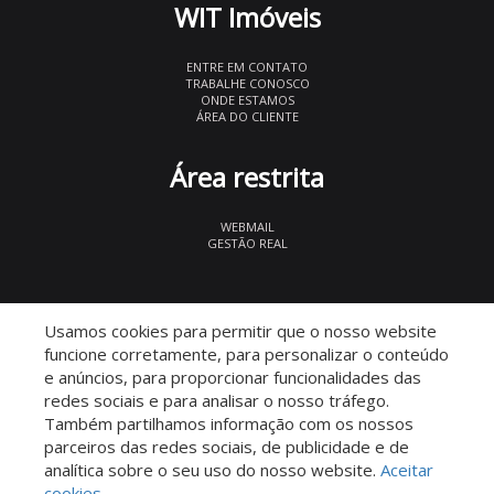
WIT Imóveis
ENTRE EM CONTATO
TRABALHE CONOSCO
ONDE ESTAMOS
ÁREA DO CLIENTE
Área restrita
WEBMAIL
GESTÃO REAL
© 2026 WIT Imóveis
- CRECI 27847
Usamos cookies para permitir que o nosso website
funcione corretamente, para personalizar o conteúdo
e anúncios, para proporcionar funcionalidades das
redes sociais e para analisar o nosso tráfego.
Também partilhamos informação com os nossos
parceiros das redes sociais, de publicidade e de
Descomplicado por:
analítica sobre o seu uso do nosso website.
Aceitar
cookies