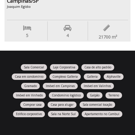
Campinas/SP
Joaquim Egídio
5
4
21700
m²
Sala Comercial
Laje Corporativa
Casa de alto padrão
Casa em condomínio
Complexo Galleria
Galleria
Alphaville
Gramado
Imóvel em Campinas
Imóvel em Valinhos
Imóvel em Vinhedo
Condomínio logístico
Galpão
Terreno
Comprar casa
Casa para alugar
Sala comercial locação
Edifício corporativo
Sala na Norte Sul
Apartamento no Cambuí