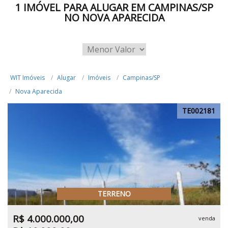
1 IMÓVEL PARA ALUGAR EM CAMPINAS/SP
NO NOVA APARECIDA
WIT Imóveis
Alugar
Imóveis
Campinas/SP
Nova Aparecida
TE002181
TERRENO
R$ 4.000.000,00
venda