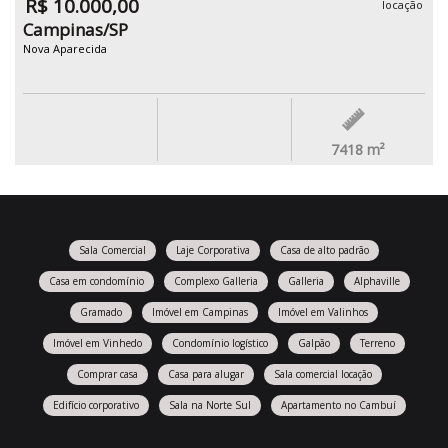
R$ 10.000,00
locação
Campinas/SP
Nova Aparecida
7418
m²
Sala Comercial
Laje Corporativa
Casa de alto padrão
Casa em condomínio
Complexo Galleria
Galleria
Alphaville
Gramado
Imóvel em Campinas
Imóvel em Valinhos
Imóvel em Vinhedo
Condomínio logístico
Galpão
Terreno
Comprar casa
Casa para alugar
Sala comercial locação
Edifício corporativo
Sala na Norte Sul
Apartamento no Cambuí