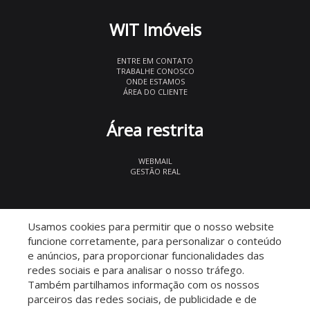
WIT Imóveis
ENTRE EM CONTATO
TRABALHE CONOSCO
ONDE ESTAMOS
ÁREA DO CLIENTE
Área restrita
WEBMAIL
GESTÃO REAL
© 2026 WIT Imóveis
- CRECI 27847
Usamos cookies para permitir que o nosso website
funcione corretamente, para personalizar o conteúdo
e anúncios, para proporcionar funcionalidades das
redes sociais e para analisar o nosso tráfego.
Também partilhamos informação com os nossos
parceiros das redes sociais, de publicidade e de