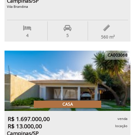
Campinas/SP
Vila Brandina
4
5
560
m²
CA003068
CASA
R$ 1.697.000,00
venda
R$ 13.000,00
locação
Campinas/SP