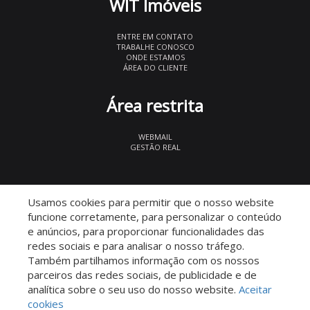
WIT Imóveis
ENTRE EM CONTATO
TRABALHE CONOSCO
ONDE ESTAMOS
ÁREA DO CLIENTE
Área restrita
WEBMAIL
GESTÃO REAL
© 2026 WIT Imóveis
- CRECI 27847
Usamos cookies para permitir que o nosso website
funcione corretamente, para personalizar o conteúdo
e anúncios, para proporcionar funcionalidades das
redes sociais e para analisar o nosso tráfego.
Também partilhamos informação com os nossos
parceiros das redes sociais, de publicidade e de
Descomplicado por:
analítica sobre o seu uso do nosso website.
Aceitar
cookies