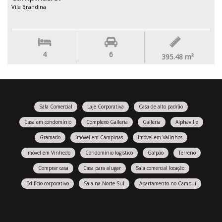
Vila Brandina
4
6
395.48
m²
Sala Comercial
Laje Corporativa
Casa de alto padrão
Casa em condomínio
Complexo Galleria
Galleria
Alphaville
Gramado
Imóvel em Campinas
Imóvel em Valinhos
Imóvel em Vinhedo
Condomínio logístico
Galpão
Terreno
Comprar casa
Casa para alugar
Sala comercial locação
Edifício corporativo
Sala na Norte Sul
Apartamento no Cambuí