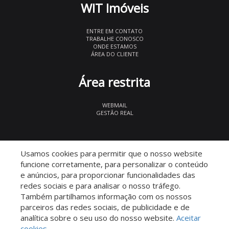
WIT Imóveis
ENTRE EM CONTATO
TRABALHE CONOSCO
ONDE ESTAMOS
ÁREA DO CLIENTE
Área restrita
WEBMAIL
GESTÃO REAL
© 2026 WIT Imóveis
- CRECI 27847
Usamos cookies para permitir que o nosso website
funcione corretamente, para personalizar o conteúdo
e anúncios, para proporcionar funcionalidades das
redes sociais e para analisar o nosso tráfego.
Também partilhamos informação com os nossos
parceiros das redes sociais, de publicidade e de
Descomplicado por:
analítica sobre o seu uso do nosso website.
Aceitar
cookies