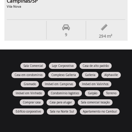
Campinas/SP
Vila Nova
9
294
m²
Sala Comercial
Laje Corporativa
Casa de alto padrão
Casa em condomínio
Complexo Galleria
Galleria
Alphaville
Gramado
Imóvel em Campinas
Imóvel em Valinhos
Imóvel em Vinhedo
Condomínio logístico
Galpão
Terreno
Comprar casa
Casa para alugar
Sala comercial locação
Edifício corporativo
Sala na Norte Sul
Apartamento no Cambuí