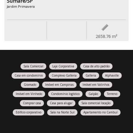
Sumaré/SP
Jardim Primavera
2658.76
m²
Sala Comercial
Laje Corporativa
Casa de alto padrão
Casa em condomínio
Complexo Galleria
Galleria
Alphaville
Gramado
Imóvel em Campinas
Imóvel em Valinhos
Imóvel em Vinhedo
Condomínio logístico
Galpão
Terreno
Comprar casa
Casa para alugar
Sala comercial locação
Edifício corporativo
Sala na Norte Sul
Apartamento no Cambuí