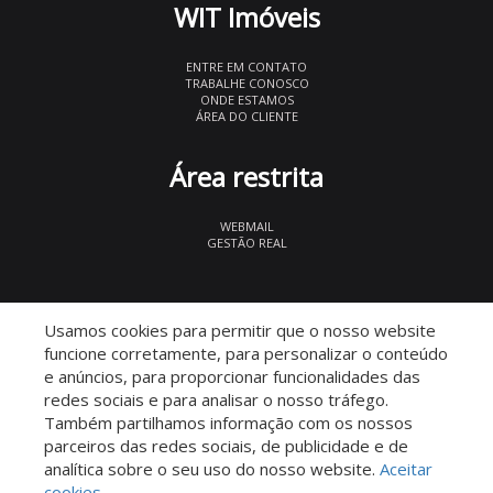
WIT Imóveis
ENTRE EM CONTATO
TRABALHE CONOSCO
ONDE ESTAMOS
ÁREA DO CLIENTE
Área restrita
WEBMAIL
GESTÃO REAL
© 2026 WIT Imóveis
- CRECI 27847
Usamos cookies para permitir que o nosso website
funcione corretamente, para personalizar o conteúdo
e anúncios, para proporcionar funcionalidades das
redes sociais e para analisar o nosso tráfego.
Também partilhamos informação com os nossos
parceiros das redes sociais, de publicidade e de
Descomplicado por:
analítica sobre o seu uso do nosso website.
Aceitar
cookies