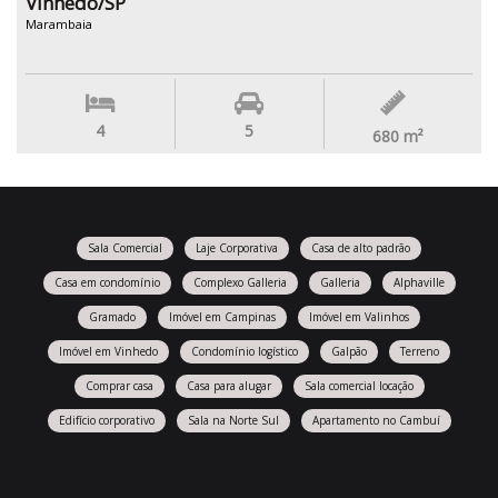
Vinhedo/SP
Marambaia
4
5
680
m²
Sala Comercial
Laje Corporativa
Casa de alto padrão
Casa em condomínio
Complexo Galleria
Galleria
Alphaville
Gramado
Imóvel em Campinas
Imóvel em Valinhos
Imóvel em Vinhedo
Condomínio logístico
Galpão
Terreno
Comprar casa
Casa para alugar
Sala comercial locação
Edifício corporativo
Sala na Norte Sul
Apartamento no Cambuí