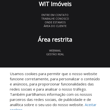
WIT Imóveis
ENTRE EM CONTATO
TRABALHE CONOSCO
ONDE ESTAMOS
ÁREA DO CLIENTE
Área restrita
WEBMAIL
GESTÃO REAL
© 2026 WIT Imóveis
- CRECI 27847
Usamos cookies para permitir que o nosso website
funcione corretamente, para personalizar o conteúdo
e anúncios, para proporcionar funcionalidades das
redes sociais e para analisar o nosso tráfego.
Também partilhamos informação com os nossos
parceiros das redes sociais, de publicidade e de
Descomplicado por:
analítica sobre o seu uso do nosso website.
Aceitar
cookies