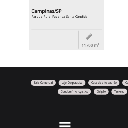
Campinas/SP
Parque Rural Fazenda Santa Cândida
11700
m²
Sala Comercial
Laje Corporativa
Casa de alto padrão
C
Condomínio logístico
Galpão
Terreno