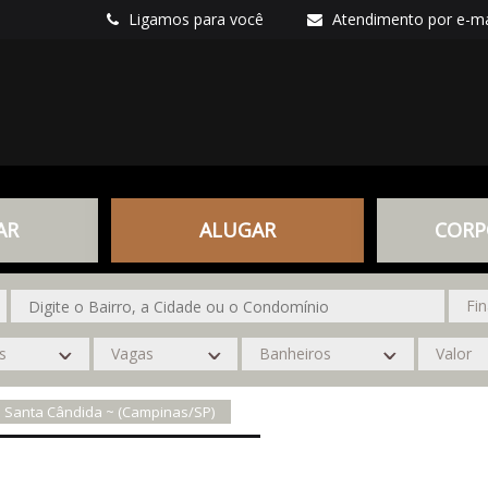
Ligamos para você
Atendimento por e-ma
AR
ALUGAR
CORP
 Santa Cândida ~ (Campinas/SP)