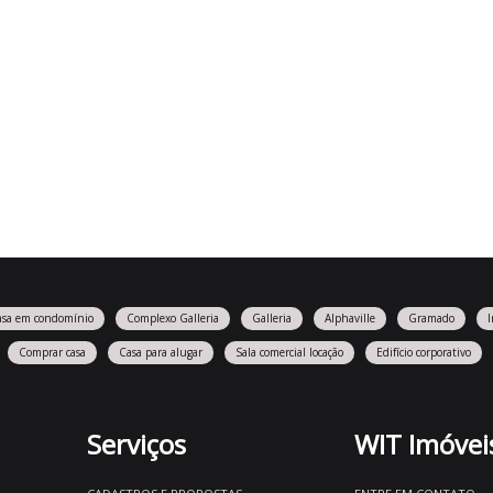
asa em condomínio
Complexo Galleria
Galleria
Alphaville
Gramado
Comprar casa
Casa para alugar
Sala comercial locação
Edifício corporativo
Serviços
WIT Imóvei