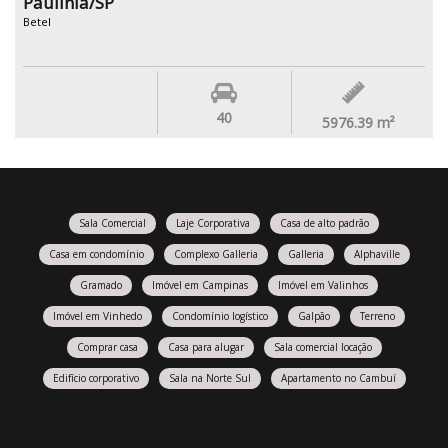
Paulínia/SP
Betel
40
5976.39
m²
Sala Comercial
Laje Corporativa
Casa de alto padrão
Casa em condomínio
Complexo Galleria
Galleria
Alphaville
Gramado
Imóvel em Campinas
Imóvel em Valinhos
Imóvel em Vinhedo
Condomínio logístico
Galpão
Terreno
Comprar casa
Casa para alugar
Sala comercial locação
Edifício corporativo
Sala na Norte Sul
Apartamento no Cambuí