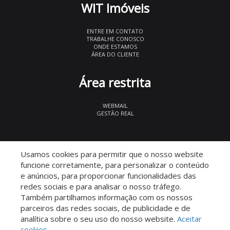
WIT Imóveis
ENTRE EM CONTATO
TRABALHE CONOSCO
ONDE ESTAMOS
ÁREA DO CLIENTE
Área restrita
WEBMAIL
GESTÃO REAL
© 2026 WIT Imóveis
- CRECI 27847
Usamos cookies para permitir que o nosso website
funcione corretamente, para personalizar o conteúdo
e anúncios, para proporcionar funcionalidades das
redes sociais e para analisar o nosso tráfego.
Também partilhamos informação com os nossos
parceiros das redes sociais, de publicidade e de
Descomplicado por:
analítica sobre o seu uso do nosso website.
Aceitar
cookies