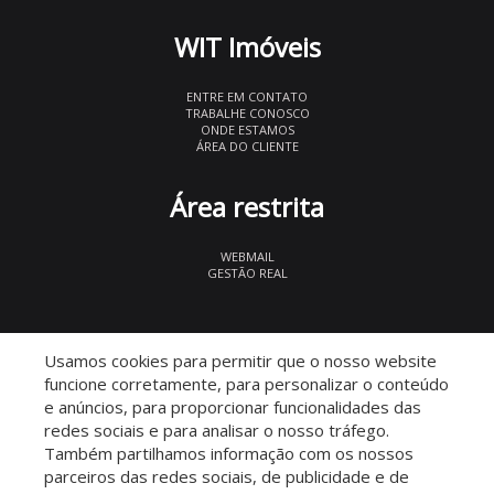
WIT Imóveis
ENTRE EM CONTATO
TRABALHE CONOSCO
ONDE ESTAMOS
ÁREA DO CLIENTE
Área restrita
WEBMAIL
GESTÃO REAL
© 2026 WIT Imóveis
- CRECI 27847
Usamos cookies para permitir que o nosso website
funcione corretamente, para personalizar o conteúdo
e anúncios, para proporcionar funcionalidades das
redes sociais e para analisar o nosso tráfego.
Também partilhamos informação com os nossos
parceiros das redes sociais, de publicidade e de