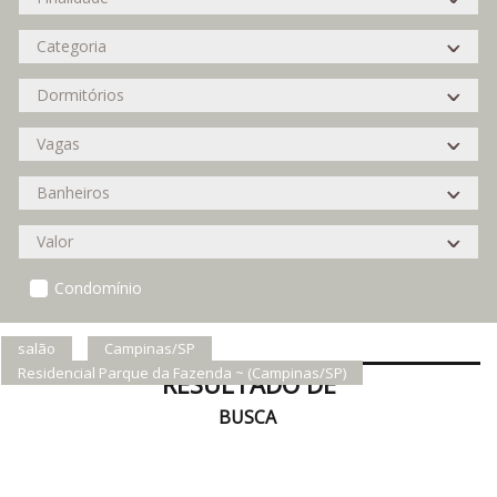
Condomínio
salão
Campinas/SP
Residencial Parque da Fazenda ~ (Campinas/SP)
RESULTADO DE
BUSCA