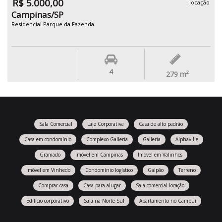
R$ 5.000,00
locação
Campinas/SP
Residencial Parque da Fazenda
4
279
m²
Sala Comercial
Laje Corporativa
Casa de alto padrão
Casa em condomínio
Complexo Galleria
Galleria
Alphaville
Gramado
Imóvel em Campinas
Imóvel em Valinhos
Imóvel em Vinhedo
Condomínio logístico
Galpão
Terreno
Comprar casa
Casa para alugar
Sala comercial locação
Edifício corporativo
Sala na Norte Sul
Apartamento no Cambuí