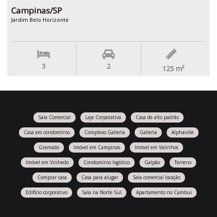
Campinas/SP
Jardim Belo Horizonte
3
2
125
m²
Sala Comercial
Laje Corporativa
Casa de alto padrão
Casa em condomínio
Complexo Galleria
Galleria
Alphaville
Gramado
Imóvel em Campinas
Imóvel em Valinhos
Imóvel em Vinhedo
Condomínio logístico
Galpão
Terreno
Comprar casa
Casa para alugar
Sala comercial locação
Edifício corporativo
Sala na Norte Sul
Apartamento no Cambuí