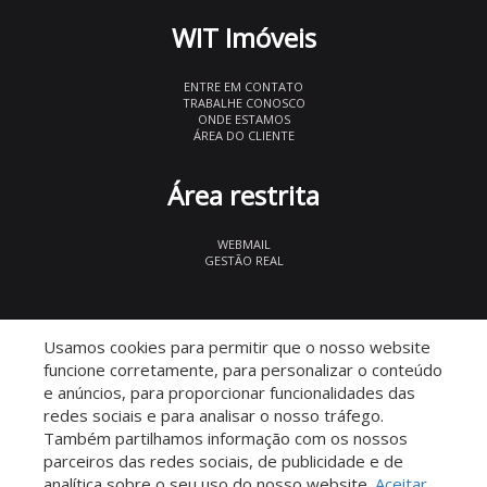
WIT Imóveis
ENTRE EM CONTATO
TRABALHE CONOSCO
ONDE ESTAMOS
ÁREA DO CLIENTE
Área restrita
WEBMAIL
GESTÃO REAL
© 2026 WIT Imóveis
- CRECI 27847
Usamos cookies para permitir que o nosso website
funcione corretamente, para personalizar o conteúdo
e anúncios, para proporcionar funcionalidades das
redes sociais e para analisar o nosso tráfego.
Também partilhamos informação com os nossos
parceiros das redes sociais, de publicidade e de
Descomplicado por:
analítica sobre o seu uso do nosso website.
Aceitar