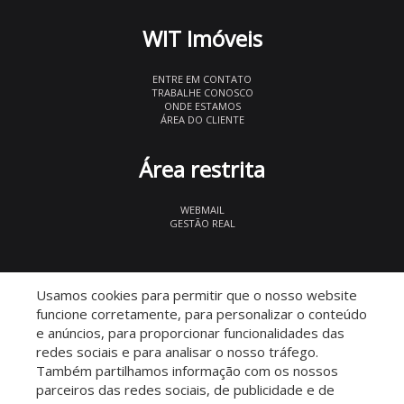
WIT Imóveis
ENTRE EM CONTATO
TRABALHE CONOSCO
ONDE ESTAMOS
ÁREA DO CLIENTE
Área restrita
WEBMAIL
GESTÃO REAL
© 2026 WIT Imóveis
- CRECI 27847
Usamos cookies para permitir que o nosso website
funcione corretamente, para personalizar o conteúdo
e anúncios, para proporcionar funcionalidades das
redes sociais e para analisar o nosso tráfego.
Também partilhamos informação com os nossos
parceiros das redes sociais, de publicidade e de