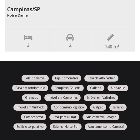
Campinas/SP
Notre Dame
3
2
140
m²
Sala Comercial
Laje Corporativa
Casa de alto padrão
Casa em condomínio
Complexo Galleria
Galleria
Alphaville
Gramado
Imóvel em Campinas
Imóvel em Valinhos
Imóvel em Vinhedo
Condomínio logístico
Galpão
Terreno
Comprar casa
Casa para alugar
Sala comercial locação
Edifício corporativo
Sala na Norte Sul
Apartamento no Cambuí