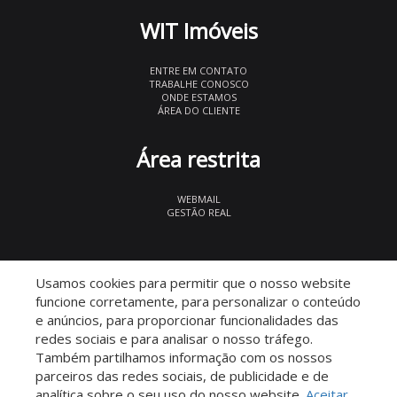
WIT Imóveis
ENTRE EM CONTATO
TRABALHE CONOSCO
ONDE ESTAMOS
ÁREA DO CLIENTE
Área restrita
WEBMAIL
GESTÃO REAL
© 2026 WIT Imóveis
- CRECI 27847
Usamos cookies para permitir que o nosso website
funcione corretamente, para personalizar o conteúdo
e anúncios, para proporcionar funcionalidades das
redes sociais e para analisar o nosso tráfego.
Também partilhamos informação com os nossos
parceiros das redes sociais, de publicidade e de
Descomplicado por:
analítica sobre o seu uso do nosso website.
Aceitar