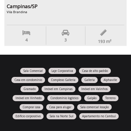
Campinas/SP
Vila Brandina
4
3
193
m²
Sala Comercial
Laje Corporativa
Casa de alto padrão
Casa em condomínio
Complexo Galleria
Galleria
Alphaville
Gramado
Imóvel em Campinas
Imóvel em Valinhos
Imóvel em Vinhedo
Condomínio logístico
Galpão
Terreno
Comprar casa
Casa para alugar
Sala comercial locação
Edifício corporativo
Sala na Norte Sul
Apartamento no Cambuí