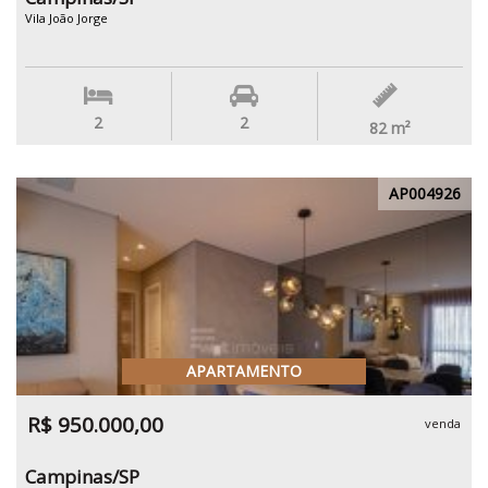
Vila João Jorge
2
2
82
m²
AP004926
APARTAMENTO
R$ 950.000,00
venda
Campinas/SP