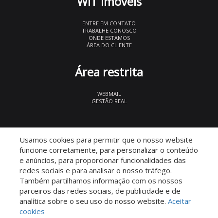
WIT Imóveis
ENTRE EM CONTATO
TRABALHE CONOSCO
ONDE ESTAMOS
ÁREA DO CLIENTE
Área restrita
WEBMAIL
GESTÃO REAL
© 2026 WIT Imóveis
- CRECI 27847
Usamos cookies para permitir que o nosso website
funcione corretamente, para personalizar o conteúdo
e anúncios, para proporcionar funcionalidades das
redes sociais e para analisar o nosso tráfego.
Também partilhamos informação com os nossos
parceiros das redes sociais, de publicidade e de
Descomplicado por:
analítica sobre o seu uso do nosso website.
Aceitar
cookies