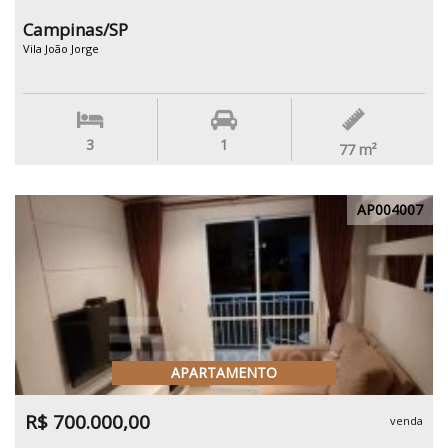
Campinas/SP
Vila João Jorge
3
1
77
m²
AP004007
APARTAMENTO
R$ 700.000,00
venda