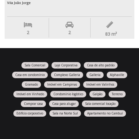
Vila João Jorge
2
2
83
m²
Sala Comercial
Laje Corporativa
Casa de alto padrão
Casa em condomínio
Complexo Galleria
Galleria
Alphaville
Gramado
Imóvel em Campinas
Imóvel em Valinhos
Imóvel em Vinhedo
Condomínio logístico
Galpão
Terreno
Comprar casa
Casa para alugar
Sala comercial locação
Edifício corporativo
Sala na Norte Sul
Apartamento no Cambuí