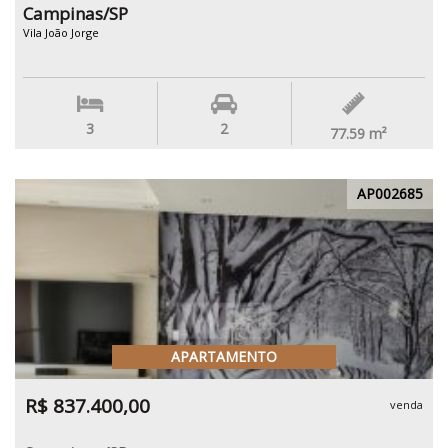
Campinas/SP
Vila João Jorge
3
2
77.59
m²
AP002685
APARTAMENTO
R$ 837.400,00
venda