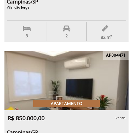
Campinas/SP
Vila João Jorge
3
2
82
m²
AP004471
APARTAMENTO
R$ 850.000,00
venda
Campinas/SP