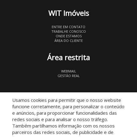
WIT Imóveis
ENTRE EM CONTATO
TRABALHE CONOSCO
ONDE ESTAMOS
ÁREA DO CLIENTE
Área restrita
WEBMAIL
GESTÃO REAL
© 2026 WIT Imóveis
- CRECI 27847
Usamos cookies para permitir que o nosso website
funcione corretamente, para personalizar o conteúdo
e anúncios, para proporcionar funcionalidades das
redes sociais e para analisar o nosso tráfego.
Também partilhamos informação com os nossos
parceiros das redes sociais, de publicidade e de