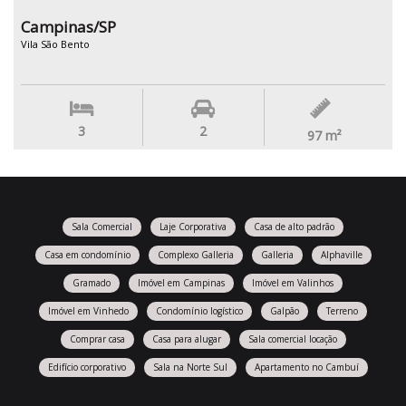
Campinas/SP
Vila São Bento
3
2
97
m²
Sala Comercial
Laje Corporativa
Casa de alto padrão
Casa em condomínio
Complexo Galleria
Galleria
Alphaville
Gramado
Imóvel em Campinas
Imóvel em Valinhos
Imóvel em Vinhedo
Condomínio logístico
Galpão
Terreno
Comprar casa
Casa para alugar
Sala comercial locação
Edifício corporativo
Sala na Norte Sul
Apartamento no Cambuí