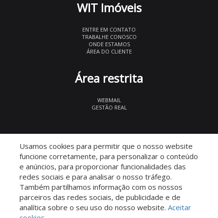
WIT Imóveis
ENTRE EM CONTATO
TRABALHE CONOSCO
ONDE ESTAMOS
ÁREA DO CLIENTE
Área restrita
WEBMAIL
GESTÃO REAL
© 2026 WIT Imóveis
- CRECI 27847
Usamos cookies para permitir que o nosso website
funcione corretamente, para personalizar o conteúdo
e anúncios, para proporcionar funcionalidades das
redes sociais e para analisar o nosso tráfego.
Também partilhamos informação com os nossos
parceiros das redes sociais, de publicidade e de
Descomplicado por:
analítica sobre o seu uso do nosso website.
Aceitar
cookies