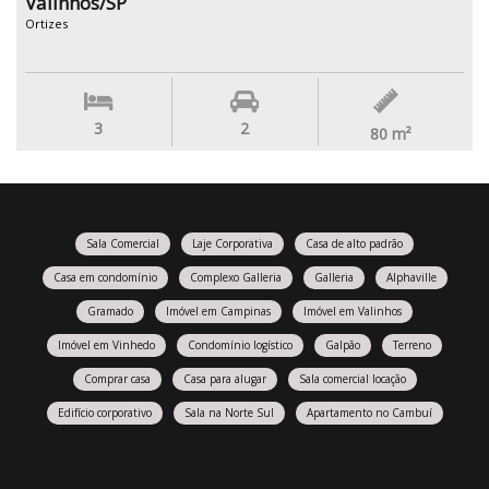
Valinhos/SP
Ortizes
3
2
80
m²
Sala Comercial
Laje Corporativa
Casa de alto padrão
Casa em condomínio
Complexo Galleria
Galleria
Alphaville
Gramado
Imóvel em Campinas
Imóvel em Valinhos
Imóvel em Vinhedo
Condomínio logístico
Galpão
Terreno
Comprar casa
Casa para alugar
Sala comercial locação
Edifício corporativo
Sala na Norte Sul
Apartamento no Cambuí