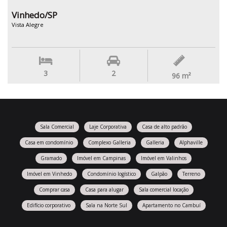
Vinhedo/SP
Vista Alegre
3
2
96
m²
Sala Comercial
Laje Corporativa
Casa de alto padrão
Casa em condomínio
Complexo Galleria
Galleria
Alphaville
Gramado
Imóvel em Campinas
Imóvel em Valinhos
Imóvel em Vinhedo
Condomínio logístico
Galpão
Terreno
Comprar casa
Casa para alugar
Sala comercial locação
Edifício corporativo
Sala na Norte Sul
Apartamento no Cambuí