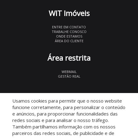
WIT Imóveis
ENTRE EM CONTATO
TRABALHE CONOSCO
ONDE ESTAMOS
ÁREA DO CLIENTE
Área restrita
WEBMAIL
GESTÃO REAL
© 2026 WIT Imóveis
- CRECI 27847
Usamos cookies para permitir que o nosso website
funcione corretamente, para personalizar o conteúdo
e anúncios, para proporcionar funcionalidades das
redes sociais e para analisar o nosso tráfego.
Também partilhamos informação com os nossos
parceiros das redes sociais, de publicidade e de