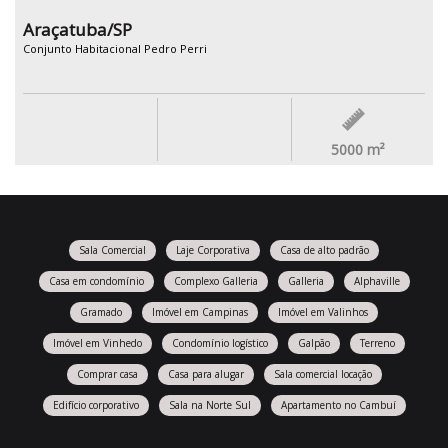
Araçatuba/SP
Conjunto Habitacional Pedro Perri
5000
m²
Sala Comercial
Laje Corporativa
Casa de alto padrão
Casa em condomínio
Complexo Galleria
Galleria
Alphaville
Gramado
Imóvel em Campinas
Imóvel em Valinhos
Imóvel em Vinhedo
Condomínio logístico
Galpão
Terreno
Comprar casa
Casa para alugar
Sala comercial locação
Edifício corporativo
Sala na Norte Sul
Apartamento no Cambuí