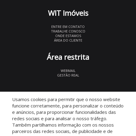
WIT Imóveis
ENTRE EM CONTATO
TRABALHE CONOSCO
ONDE ESTAMOS
ÁREA DO CLIENTE
Área restrita
WEBMAIL
GESTÃO REAL
© 2026 WIT Imóveis
- CRECI 27847
Usamos cookies para permitir que o nosso website
funcione corretamente, para personalizar o conteúdo
e anúncios, para proporcionar funcionalidades das
redes sociais e para analisar o nosso tráfego.
Também partilhamos informação com os nossos
parceiros das redes sociais, de publicidade e de