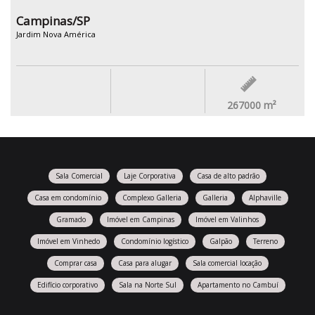
Campinas/SP
Jardim Nova América
267000
m²
Sala Comercial
Laje Corporativa
Casa de alto padrão
Casa em condomínio
Complexo Galleria
Galleria
Alphaville
Gramado
Imóvel em Campinas
Imóvel em Valinhos
Imóvel em Vinhedo
Condomínio logístico
Galpão
Terreno
Comprar casa
Casa para alugar
Sala comercial locação
Edifício corporativo
Sala na Norte Sul
Apartamento no Cambuí