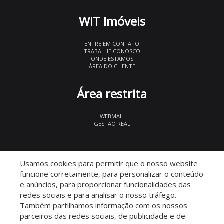
WIT Imóveis
ENTRE EM CONTATO
TRABALHE CONOSCO
ONDE ESTAMOS
ÁREA DO CLIENTE
Área restrita
WEBMAIL
GESTÃO REAL
© 2026 WIT Imóveis
- CRECI 27847
Usamos cookies para permitir que o nosso website
funcione corretamente, para personalizar o conteúdo
e anúncios, para proporcionar funcionalidades das
redes sociais e para analisar o nosso tráfego.
Também partilhamos informação com os nossos
parceiros das redes sociais, de publicidade e de