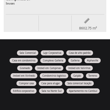
Sousas
8602.75
m²
Sala Comercial
Laje Corporativa
Casa de alto padrão
Casa em condomínio
Complexo Galleria
Galleria
Alphaville
Gramado
Imóvel em Campinas
Imóvel em Valinhos
Imóvel em Vinhedo
Condomínio logístico
Galpão
Terreno
Comprar casa
Casa para alugar
Sala comercial locação
Edifício corporativo
Sala na Norte Sul
Apartamento no Cambuí