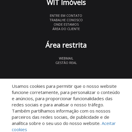
WIT Imóveis
ENTRE EM CONTATO
TRABALHE CONOSCO
ONDE ESTAMOS
ÁREA DO CLIENTE
Área restrita
WEBMAIL
GESTÃO REAL
© 2026 WIT Imóveis
- CRECI 27847
Usamos cookies para permitir que o nosso website
funcione corretamente, para personalizar o conteúdo
e anúncios, para proporcionar funcionalidades das
redes sociais e para analisar o nosso tráfego.
Também partilhamos informação com os nossos
parceiros das redes sociais, de publicidade e de
Descomplicado por:
analítica sobre o seu uso do nosso website.
Aceitar
cookies