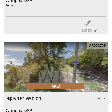
Campinas/SP
Sousas
24160
m²
AR002759
ÁREA
R$ 5.161.650,00
venda
Campinas/SP