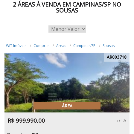
2 ÁREAS À VENDA EM CAMPINAS/SP NO
SOUSAS
WIT Imóveis
Comprar
Areas
Campinas/SP
Sousas
AR003718
ÁREA
R$ 999.990,00
venda