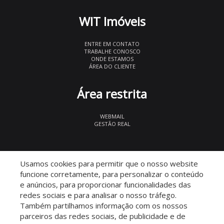
WIT Imóveis
ENTRE EM CONTATO
TRABALHE CONOSCO
ONDE ESTAMOS
ÁREA DO CLIENTE
Área restrita
WEBMAIL
GESTÃO REAL
© 2026 WIT Imóveis
- CRECI 27847
Usamos cookies para permitir que o nosso website
funcione corretamente, para personalizar o conteúdo
e anúncios, para proporcionar funcionalidades das
redes sociais e para analisar o nosso tráfego.
Também partilhamos informação com os nossos
parceiros das redes sociais, de publicidade e de