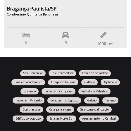
Bragança Paulista/SP
Condomínio Quinta da Baroneza II
6
4
1000
m²
Sala Comercial
Laje Corporativa
Casa de alto padrão
Casa em condomínio
Complexo Galleria
Galleria
Alphaville
Gramado
Imóvel em Campinas
Imóvel em Valinhos
Imóvel em Vinhedo
Condomínio logístico
Galpão
Terreno
Comprar casa
Casa para alugar
Sala comercial locação
Edifício corporativo
Sala na Norte Sul
Apartamento no Cambuí