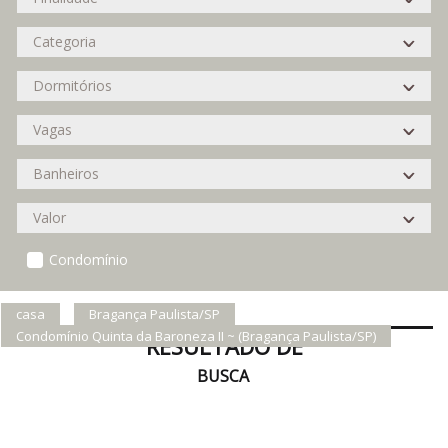
Condomínio
casa
Bragança Paulista/SP
Condomínio Quinta da Baroneza II ~ (Bragança Paulista/SP)
RESULTADO DE
BUSCA