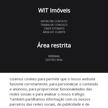
WIT Imóveis
ENTRE EM CONTATO
TRABALHE CONOSCO
ONDE ESTAMOS
ÁREA DO CLIENTE
Área restrita
WEBMAIL
GESTÃO REAL
© 2026 WIT Imóveis
- CRECI 27847
Usamos cookies para permitir que o nosso website
funcione corretamente, para personalizar o conteúdo
e anúncios, para proporcionar funcionalidades das
redes sociais e para analisar o nosso tráfego.
Também partilhamos informação com os nossos
parceiros das redes sociais, de publicidade e de