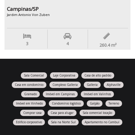
Campinas/SP
Jardim Antonio Von Zuben
3
4
260.4
m²
Sala Comercial
Laje Corporativa
Casa de alto padrão
Casa em condomínio
Complexo Galleria
Galleria
Alphaville
Gramado
Imóvel em Campinas
Imóvel em Valinhos
Imóvel em Vinhedo
Condomínio logístico
Galpão
Terreno
Comprar casa
Casa para alugar
Sala comercial locação
Edifício corporativo
Sala na Norte Sul
Apartamento no Cambuí