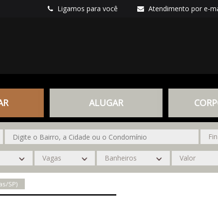
Ligamos para você
Atendimento por e-ma
AR
ALUGAR
CORP
as/SP)