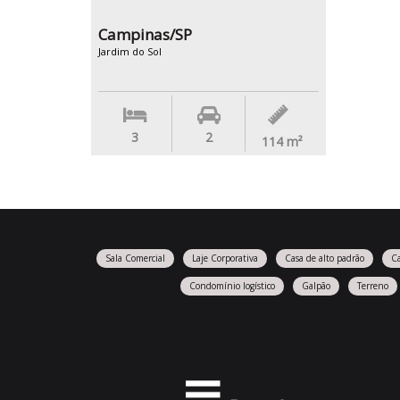
Campinas/SP
Jardim do Sol
3
2
114
m²
Sala Comercial
Laje Corporativa
Casa de alto padrão
C
Condomínio logístico
Galpão
Terreno