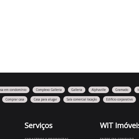
asa em condomínio
Complexo Galleria
Galleria
Alphaville
Gramado
Comprar casa
Casa para alugar
Sala comercial locação
Edifício corporativo
Serviços
WIT Imóvei