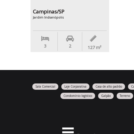
Campinas/SP
Jardim Indianópolis
3
2
127
m²
Sala Comercial
Laje Corporativa
Casa de alto padrão
C
Condomínio logístico
Galpão
Terreno