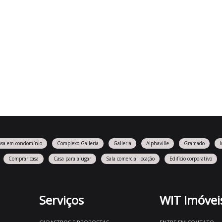
asa em condomínio
Complexo Galleria
Galleria
Alphaville
Gramado
Comprar casa
Casa para alugar
Sala comercial locação
Edifício corporativo
Serviços
WIT Imóvei