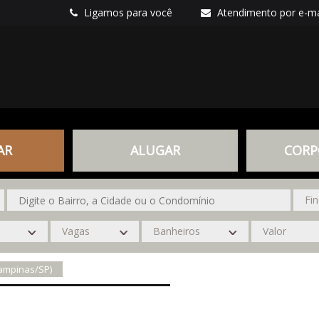
Ligamos para você
Atendimento por e-ma
AR
ALUGAR
CORP
Campinas/SP)