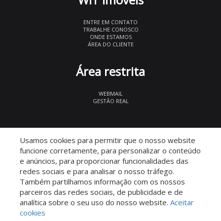
ENTRE EM CONTATO
TRABALHE CONOSCO
ONDE ESTAMOS
ÁREA DO CLIENTE
Área restrita
WEBMAIL
GESTÃO REAL
© 2026 WIT Imóveis
- CRECI 27847
Usamos cookies para permitir que o nosso website
funcione corretamente, para personalizar o conteúdo
e anúncios, para proporcionar funcionalidades das
redes sociais e para analisar o nosso tráfego.
Também partilhamos informação com os nossos
parceiros das redes sociais, de publicidade e de
Descomplicado por:
analítica sobre o seu uso do nosso website.
Aceitar
cookies