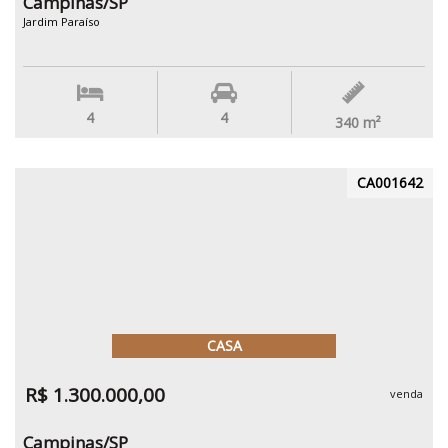
Campinas/SP
Jardim Paraíso
4
4
340
m²
CA001642
CASA
R$ 1.300.000,00
venda
Campinas/SP