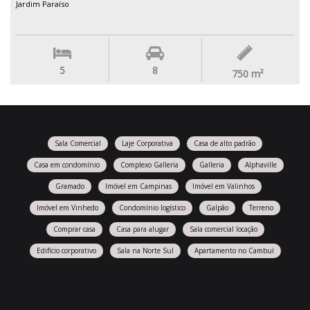
Jardim Paraíso
5
8
750
m²
Sala Comercial
Laje Corporativa
Casa de alto padrão
Casa em condomínio
Complexo Galleria
Galleria
Alphaville
Gramado
Imóvel em Campinas
Imóvel em Valinhos
Imóvel em Vinhedo
Condomínio logístico
Galpão
Terreno
Comprar casa
Casa para alugar
Sala comercial locação
Edifício corporativo
Sala na Norte Sul
Apartamento no Cambuí