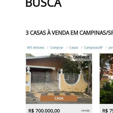
BUSCA
3 CASAS À VENDA EM CAMPINAS/S
WIT Imóveis
Comprar
Casas
Campinas/SP
Ja
CA004826
CASA
R$ 700.000,00
R$ 7
venda