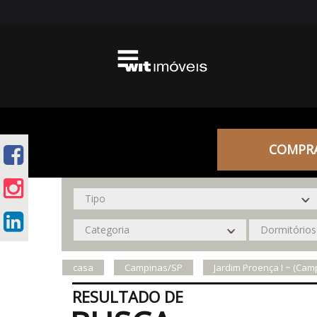
COMPR
casa
Campinas/SP
Jardim Proença I ~ (Cam
RESULTADO DE