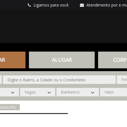
Ligamos para você
Atendimento por e-ma
AR
ALUGAR
CORP
pinas/SP)