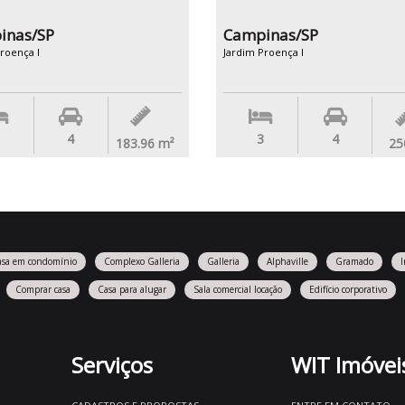
inas/SP
Campinas/SP
roença I
Jardim Proença I
4
3
4
183.96
m²
25
asa em condomínio
Complexo Galleria
Galleria
Alphaville
Gramado
Comprar casa
Casa para alugar
Sala comercial locação
Edifício corporativo
Serviços
WIT Imóvei