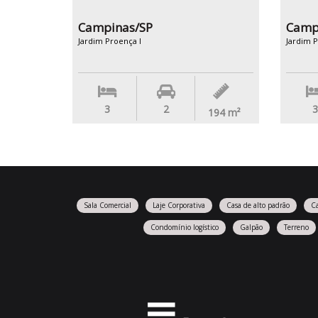
Campinas/SP
Camp
Jardim Proença I
Jardim P
3
2
3
194
m²
Sala Comercial
Laje Corporativa
Casa de alto padrão
C
Condomínio logístico
Galpão
Terreno