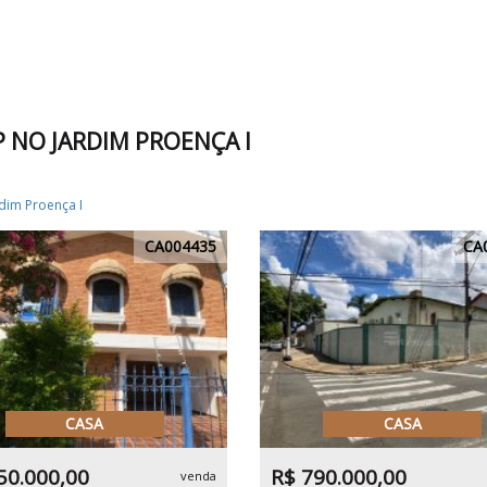
P NO JARDIM PROENÇA I
rdim Proença I
CA004435
CA
CASA
CASA
50.000,00
R$ 790.000,00
venda