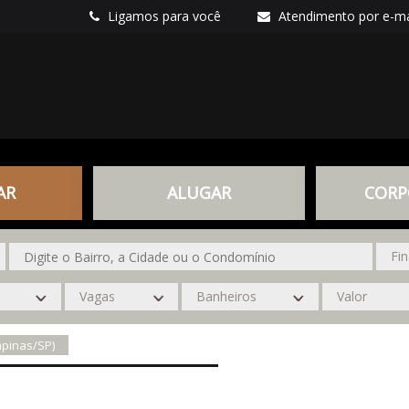
Ligamos para você
Atendimento por e-ma
AR
ALUGAR
CORP
mpinas/SP)