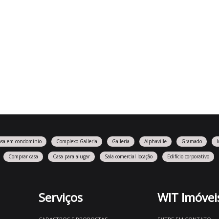
asa em condomínio
Complexo Galleria
Galleria
Alphaville
Gramado
Comprar casa
Casa para alugar
Sala comercial locação
Edifício corporativo
Serviços
WIT Imóvei