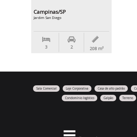
Campinas/SP
Jardim San Diego
3
2
208
m²
Sala Comercial
Laje Corporativa
Casa de alto padrão
C
Condomínio logístico
Galpão
Terreno